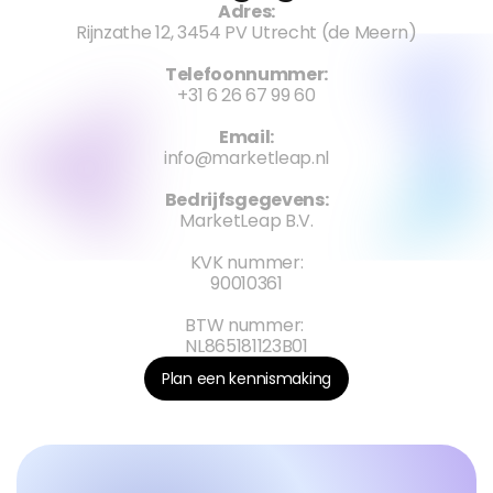
Adres:
Rijnzathe 12, 3454 PV Utrecht (de Meern)
Telefoonnummer:
+31 6 26 67 99 60
Email:
info@marketleap.nl
Bedrijfsgegevens:
MarketLeap B.V.
KVK nummer:
90010361
BTW nummer: 
NL865181123B01
Plan een kennismaking