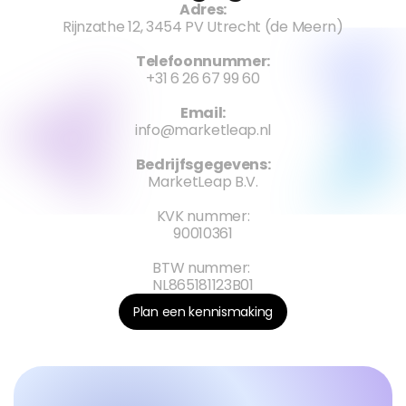
Adres:
Rijnzathe 12, 3454 PV Utrecht (de Meern)
Telefoonnummer:
+31 6 26 67 99 60
Email:
info@marketleap.nl
Bedrijfsgegevens:
MarketLeap B.V.
KVK nummer:
90010361
BTW nummer: 
NL865181123B01
Plan een kennismaking